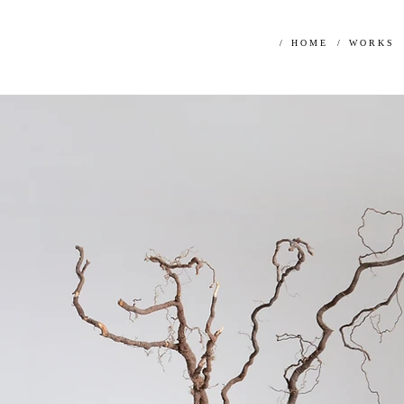
/ H O M E
/ W O R K S