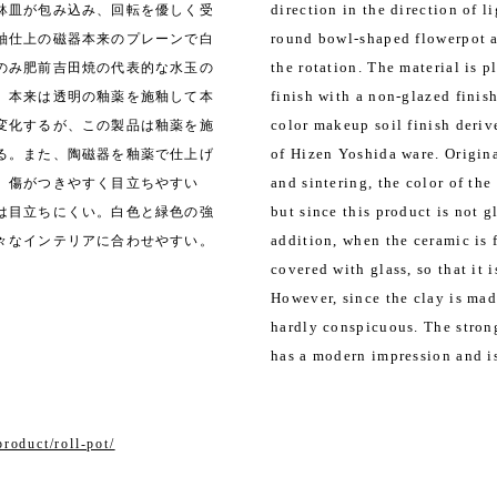
direction in the direction of l
鉢皿が包み込み、回転を優しく受
round bowl-shaped flowerpot a
釉仕上の磁器本来のプレーンで白
the rotation. The material is p
のみ肥前吉田焼の代表的な水玉の
finish with a non-glazed finish
。本来は透明の釉薬を施釉して本
color makeup soil finish deriv
変化するが、この製品は釉薬を施
of Hizen Yoshida ware. Origina
る。また、陶磁器を釉薬で仕上げ
and sintering, the color of the
、傷がつきやすく目立ちやすい
but since this product is not g
は目立ちにくい。
白色と緑色の強
addition, when the ceramic is f
々なインテリアに合わせやすい。
covered with glass, so that it 
However, since the clay is made
hardly conspicuous. The stron
has a modern impression and is
roduct/roll-pot/