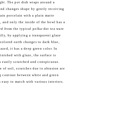
ight. The pot dish wraps around a
nd changes shape by gently receiving
lain porcelain with a plain matte
, and only the inside of the bowl has a
ed from the typical polka-dot tea ware
lly, by applying a transparent glaze
 colored earth changes to dark blue,
lazed, it has a deep green color. In
inished with glaze, the surface is
is easily scratched and conspicuous.
 of soil, scratches due to abrasion are
g contrast between white and green
 easy to match with various interiors.