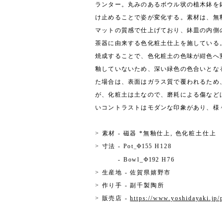
ランター。丸みのあるボウル状の植木鉢を
け止めることで姿が変化する。素材は、無
マットの質感で仕上げており、鉢皿の内側
茶器に由来する色化粧土仕上を施している
焼成することで、色化粧土の色味が紺色へ
釉していないため、深い緑色の色合いとな
た場合は、表面はガラス質で覆われるため
が、化粧土は土なので、磨耗による傷など
いコントラストはモダンな印象があり、
様
> 素材 - 磁器 *無釉仕上, 色化粧土仕上
>
寸法 - Pot
Φ155
H128
_
- Bowl_
Φ192
H76
> 生産地 - 佐賀県嬉野市
> 作り手 - 副千製陶所
> 販売店 -
https://www.yoshidayaki.jp/p