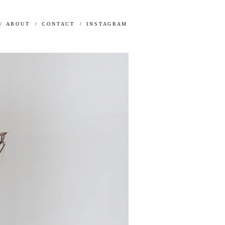
/ A B O U T
/ C O N T A C T
/ I N S T A G R A M